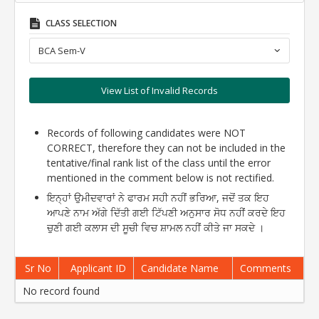
CLASS SELECTION
BCA Sem-V
View List of Invalid Records
Records of following candidates were NOT
CORRECT, therefore they can not be included in the
tentative/final rank list of the class until the error
mentioned in the comment below is not rectified.
ਇਨ੍ਹਾਂ ਉਮੀਦਵਾਰਾਂ ਨੇ ਫਾਰਮ ਸਹੀ ਨਹੀਂ ਭਰਿਆ, ਜਦੋਂ ਤਕ ਇਹ
ਆਪਣੇ ਨਾਮ ਅੱਗੇ ਦਿੱਤੀ ਗਈ ਟਿੱਪਣੀ ਅਨੁਸਾਰ ਸੋਧ ਨਹੀਂ ਕਰਦੇ ਇਹ
ਚੁਣੀ ਗਈ ਕਲਾਸ ਦੀ ਸੂਚੀ ਵਿਚ ਸ਼ਾਮਲ ਨਹੀਂ ਕੀਤੇ ਜਾ ਸਕਦੇ ।
Sr No
Applicant ID
Candidate Name
Comments
No record found