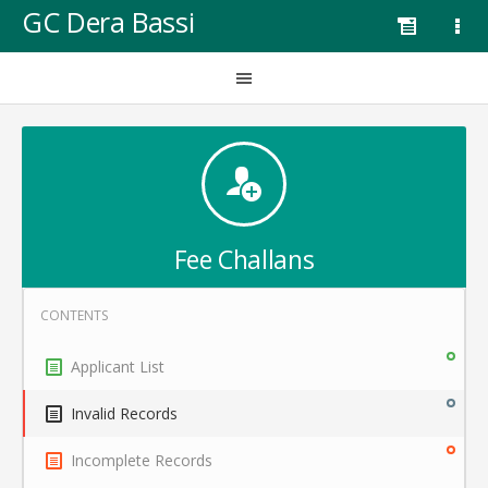
GC Dera Bassi
Fee Challans
Applicant List
Invalid Records
Incomplete Records