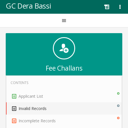
GC Dera Bassi
Fee Challans
Applicant List
Invalid Records
Incomplete Records