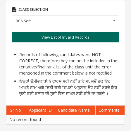
CLASS SELECTION
BCA Sem-I
View List of Invalid Records
Records of following candidates were NOT
CORRECT, therefore they can not be included in the
tentative/final rank list of the class until the error
mentioned in the comment below is not rectified.
ਇਨ੍ਹਾਂ ਉਮੀਦਵਾਰਾਂ ਨੇ ਫਾਰਮ ਸਹੀ ਨਹੀਂ ਭਰਿਆ, ਜਦੋਂ ਤਕ ਇਹ
ਆਪਣੇ ਨਾਮ ਅੱਗੇ ਦਿੱਤੀ ਗਈ ਟਿੱਪਣੀ ਅਨੁਸਾਰ ਸੋਧ ਨਹੀਂ ਕਰਦੇ ਇਹ
ਚੁਣੀ ਗਈ ਕਲਾਸ ਦੀ ਸੂਚੀ ਵਿਚ ਸ਼ਾਮਲ ਨਹੀਂ ਕੀਤੇ ਜਾ ਸਕਦੇ ।
Sr No
Applicant ID
Candidate Name
Comments
No record found